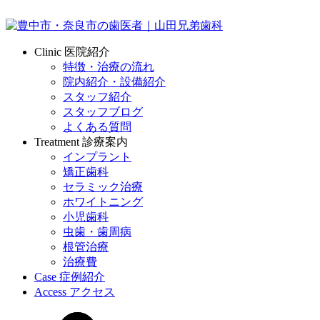
Clinic
医院紹介
特徴・治療の流れ
院内紹介・設備紹介
スタッフ紹介
スタッフブログ
よくある質問
Treatment
診療案内
インプラント
矯正歯科
セラミック治療
ホワイトニング
小児歯科
虫歯・歯周病
根管治療
治療費
Case
症例紹介
Access
アクセス