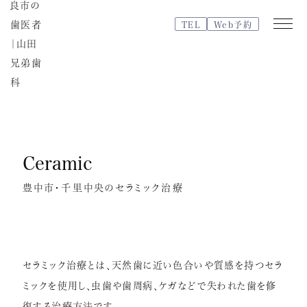
TEL
Web予約
Web
TEL
予約
Ceramic
医院紹介
特徴・治療の流れ
豊中市・千里中央のセラミック治療
院内紹介・設備紹介
スタッフブログ
よくある質問
セラミック治療とは、天然歯に近い色合いや質感を持つセラ
スタッフ紹介
ミックを使用し、虫歯や歯周病、ケガなどで失われた歯を修
治療費
復する治療方法です。