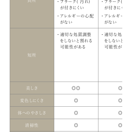
長所
プラーク( 汚れ)
プラーク( 汚れ
が付きにくい
が付きにくい
アレルギーの心配
アレルギーの
がない
がない
適切な処置調整
適切な処置調
をしないと割れる
をしないと割
可能性がある
可能性がある
短所
美しさ
◎◎
◎
変色しにくさ
◎
◎
体へのやさしさ
◎
◎
清掃性
◎
◎