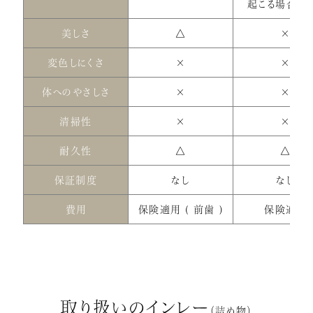
起こる場合が
美しさ
△
×
変色しにくさ
×
×
体へのやさしさ
×
×
清掃性
×
×
耐久性
△
△
保証制度
なし
なし
費用
保険適用 ( 前歯 )
保険適用
取り扱いのインレー
（詰め物）