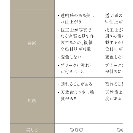
透明感のある美し
透明感のある
い仕上がり
い仕上がり
技工士が写真で
技工士が写真
なく実際に見て作
周りの歯を見
製するため、複雑
製するため複
長所
な色付けが可能
色付けが可能
変色しない
変色しない
プラーク( 汚れ)
プラーク( 汚れ
が付きにくい
が付きにくい
割れることがある
割れることがあ
天然歯より少し強
天然歯より少
度がある
度がある
短所
美しさ
◎◎◎
◎◎