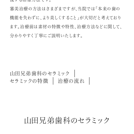
審美治療の方法はさまざまですが、当院では「本来の歯の
症例紹介
機能を失わずに、より美しくすること」が大切だと考えており
インプラント
ます。治療前は素材の特徴や特性、治療方法などに関して、
矯正歯科
分かりやすく丁寧にご説明いたします。
セラミック治療
ホワイトニング
小児歯科
山田兄弟歯科のセラミック
虫歯・歯周病
セラミックの特徴
治療の流れ
根管治療
アクセス
山田兄弟歯科のセラミック
リクルート情報はこちら