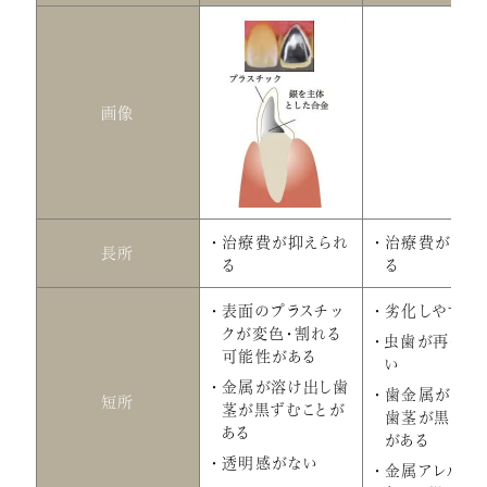
画像
治療費が抑えられ
治療費が抑え
長所
る
る
表面のプラスチッ
劣化しやすい
クが変色・割れる
虫歯が再発し
可能性がある
い
金属が溶け出し歯
歯金属が溶け
短所
茎が黒ずむことが
歯茎が黒ずむ
ある
がある
透明感がない
金属アレルギ