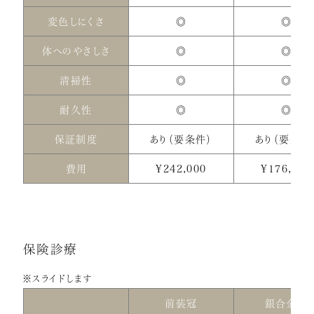
変色しにくさ
◎
◎
体へのやさしさ
◎
◎
清掃性
◎
◎
耐久性
◎
◎
保証制度
あり（要条件）
あり（要条件
費用
¥242,000
¥176,000
保険診療
※スライドします
前装冠
銀合金冠