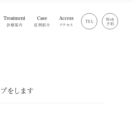
Treatment
Case
Access
Web
TEL
予約
診療案内
症例紹介
アクセス
療の流れ
インプラント
・設備紹介
矯正歯科
介
セラミック治療
ログ
ホワイトニング
問
小児歯科
虫歯・歯周病
根管治療
ップをします
治療費