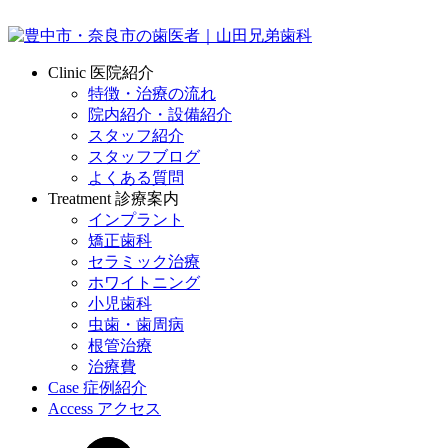
Clinic
医院紹介
特徴・治療の流れ
院内紹介・設備紹介
スタッフ紹介
スタッフブログ
よくある質問
Treatment
診療案内
インプラント
矯正歯科
セラミック治療
ホワイトニング
小児歯科
虫歯・歯周病
根管治療
治療費
Case
症例紹介
Access
アクセス