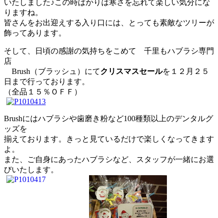
いたしました♪この時ばかりは寒さを忘れて楽しい気分にな
りますね。
皆さんをお出迎えする入り口には、とっても素敵なツリーが
飾ってあります。
そして、日頃の感謝の気持ちをこめて 千里もハブラシ専門
店
Brush（ブラッシュ）にて
クリスマスセール
を１２月２５
日まで行っております。
（全品１５％ＯＦＦ）
Brushにはハブラシや歯磨き粉など100種類以上のデンタルグ
ッズを
揃えております。きっと見ているだけで楽しくなってきます
よ。
また、ご自身にあったハブラシなど、スタッフが一緒にお選
びいたします。