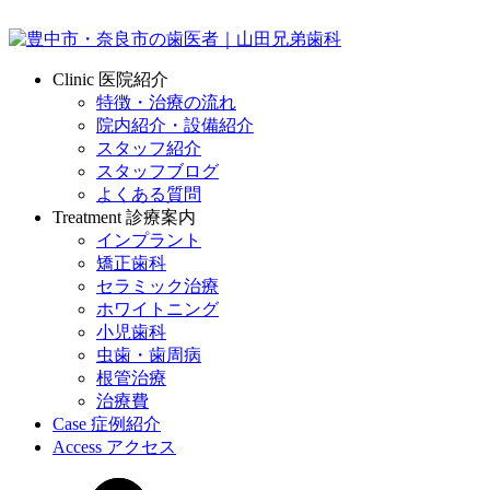
Clinic
医院紹介
特徴・治療の流れ
院内紹介・設備紹介
スタッフ紹介
スタッフブログ
よくある質問
Treatment
診療案内
インプラント
矯正歯科
セラミック治療
ホワイトニング
小児歯科
虫歯・歯周病
根管治療
治療費
Case
症例紹介
Access
アクセス