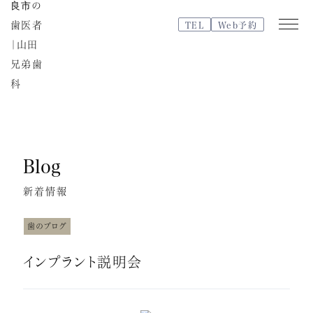
TEL
Web予約
Web
TEL
予約
Blog
医院紹介
特徴・治療の流れ
新着情報
院内紹介・設備紹介
スタッフブログ
歯のブログ
よくある質問
インプラント説明会
スタッフ紹介
治療費