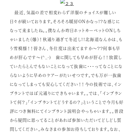
症例紹介
最近、気温の差で相変わらず洋服のチョイスが難しい
日々が続いております。そろそろ暖房ONかなっ!?な感じに
インプラント
なって来ましたね。。僕なんか昨日ホットカーペットＯＮしち
矯正歯科
ゃいました（爆）！秋通り過ぎて冬近し!!北海道なんかは、も
セラミック治療
う雪模様！！皆さん、冬仕度は出来てますか～??何事も早
ホワイトニング
めが肝心です～(^_-) 歯に関しても早めが肝心！！放置し
ていたらとんでもないことになって抜歯に・・・ってなことにな
小児歯科
らないように早めのケアーがたいせつです。でも万が一抜歯
虫歯・歯周病
になってしまっても安心してください！！今の技術では、イン
根管治療
プラントでほぼ元通りにできちゃいます。。では、「インプラン
トて何？」「インプラントてどうするの？」ということで今月も好
アクセス
評につき無料にてインプラント説明会やっちゃいます。。普段
から疑問に思ってることがあれば参加いただいてどしどし質
リクルート情報はこちら
問してください。みなさまの参加お待ちしております。なお、