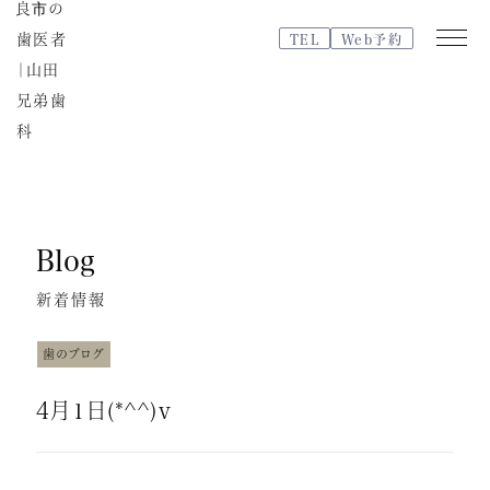
TEL
Web予約
Web
TEL
予約
Blog
医院紹介
特徴・治療の流れ
新着情報
院内紹介・設備紹介
スタッフブログ
歯のブログ
よくある質問
4月1日(*^^)v
スタッフ紹介
治療費