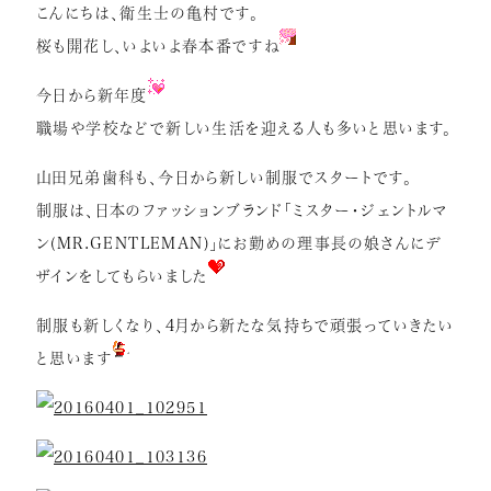
こんにちは、衛生士の亀村です。
症例紹介
桜も開花し、いよいよ春本番ですね
インプラント
今日から新年度
矯正歯科
職場や学校などで新しい生活を迎える人も多いと思います。
セラミック治療
山田兄弟歯科も、今日から新しい制服でスタートです。
ホワイトニング
制服は、日本のファッションブランド「ミスター・ジェントルマ
ン(MR.GENTLEMAN)」にお勤めの理事長の娘さんにデ
小児歯科
ザインをしてもらいました
虫歯・歯周病
制服も新しくなり、4月から新たな気持ちで頑張っていきたい
根管治療
と思います
アクセス
リクルート情報はこちら