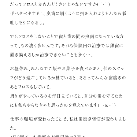
だってフロスとかめんどくさいじゃないですか( ˙-˙ )
手ベタベタするし、奥歯に届くように指を入れようもんなら嘔
吐しそうになるし。
でもフロスをしないことで歯と歯の間の虫歯になっている方
って、もの凄く多いんです。それも保険内の治療では銀歯に
置き換えるしか治療できないことも多く…。
お昼休み、みんなでご飯やお菓子を食べたあと、他のスタッ
フがどう過ごしているか見ていると、そろってみんな歯磨きの
あとフロスもしていて。
周りがやっているのを毎日見ていると、自分の歯を守るため
にも私もやらなきゃと思ったのを覚えています(`･ω･´)
仕事の環境が変わったことで、私は歯磨き習慣が変わりまし
た。