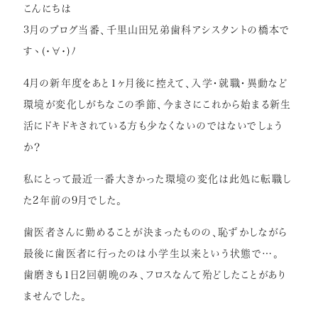
こんにちは
症例紹介
3月のブログ当番、千里山田兄弟歯科アシスタントの橋本で
すヽ(･∀･)ﾉ
インプラント
矯正歯科
4月の新年度をあと1ヶ月後に控えて、入学・就職・異動など
環境が変化しがちなこの季節、今まさにこれから始まる新生
セラミック治療
活にドキドキされている方も少なくないのではないでしょう
ホワイトニング
か？
小児歯科
私にとって最近一番大きかった環境の変化は此処に転職し
虫歯・歯周病
た2年前の9月でした。
根管治療
歯医者さんに勤めることが決まったものの、恥ずかしながら
アクセス
最後に歯医者に行ったのは小学生以来という状態で…。
歯磨きも1日2回朝晩のみ、フロスなんて殆どしたことがあり
ませんでした。
リクルート情報はこちら