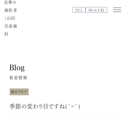
TEL
Web予約
Web
TEL
予約
Blog
医院紹介
特徴・治療の流れ
新着情報
院内紹介・設備紹介
スタッフブログ
歯のブログ
よくある質問
季節の変わり目ですね(´ｰ｀)
スタッフ紹介
治療費