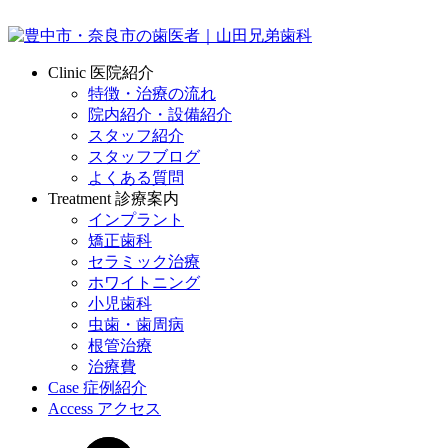
Clinic
医院紹介
特徴・治療の流れ
院内紹介・設備紹介
スタッフ紹介
スタッフブログ
よくある質問
Treatment
診療案内
インプラント
矯正歯科
セラミック治療
ホワイトニング
小児歯科
虫歯・歯周病
根管治療
治療費
Case
症例紹介
Access
アクセス