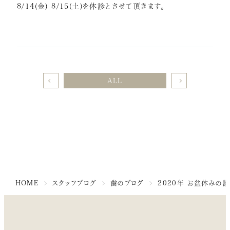
8/14(金) 8/15(土)を休診とさせて頂きます。
治療費
症例紹介
インプラント
矯正歯科
ALL
セラミック治療
ホワイトニング
小児歯科
虫歯・歯周病
根管治療
HOME
スタッフブログ
歯のブログ
2020年 お盆休みの
アクセス