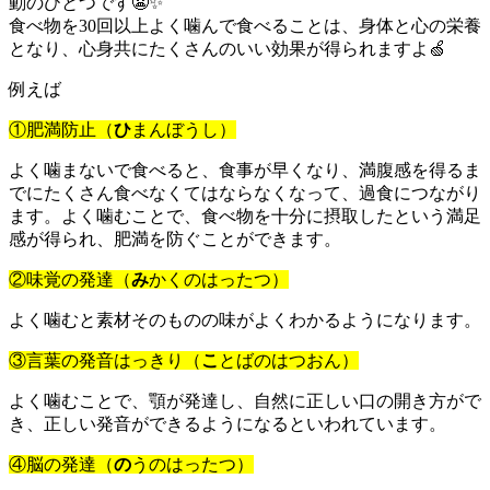
動のひとつです😬✨
食べ物を30回以上よく噛んで食べることは、身体と心の栄養
となり、心身共にたくさんのいい効果が得られますよ🍏
例えば
①肥満防止（
ひ
まんぼうし）
よく噛まないで食べると、食事が早くなり、満腹感を得るま
でにたくさん食べなくてはならなくなって、過食につながり
ます。よく噛むことで、食べ物を十分に摂取したという満足
感が得られ、肥満を防ぐことができます。
②味覚の発達（
み
かくのはったつ）
よく噛むと素材そのものの味がよくわかるようになります。
③言葉の発音はっきり（
こ
とばのはつおん）
よく噛むことで、顎が発達し、自然に正しい口の開き方がで
き、正しい発音ができるようになるといわれています。
④脳の発達（
の
うのはったつ）