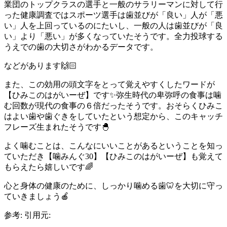
業団のトップクラスの選手と一般のサラリーマンに対して行
った健康調査ではスポーツ選手は歯並びが「良い」人が「悪
い」人を上回っているのにたいし、一般の人は歯並びが「良
い」より「悪い」が多くなっていたそうです。全力投球する
うえでの歯の大切さがわかるデータです。
などがあります🙌🏻
また、この効用の頭文字をとって覚えやすくしたワードが
【ひみこのはがいーぜ】です✨弥生時代の卑弥呼の食事は噛
む回数が現代の食事の６倍だったそうです。おそらくひみこ
はよい歯や歯ぐきをしていたという想定から、このキャッチ
フレーズ生まれたそうです🐣
よく噛むことは、こんなにいいことがあるということを知っ
ていただき【噛みんぐ30】【ひみこのはがいーぜ】も覚えて
もらえたら嬉しいです🌈
心と身体の健康のために、しっかり噛める歯🦷を大切に守っ
ていきましょう🍎
参考: 引用元: