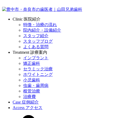
Clinic
医院紹介
特徴・治療の流れ
院内紹介・設備紹介
スタッフ紹介
スタッフブログ
よくある質問
Treatment
診療案内
インプラント
矯正歯科
セラミック治療
ホワイトニング
小児歯科
虫歯・歯周病
根管治療
治療費
Case
症例紹介
Access
アクセス