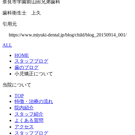
奈良市学園前山田兄弟歯科
歯科衛生士 上久
引用元
https://www.miyuki-dental.jp/blog/child/blog_20150914_001/
ALL
HOME
スタッフブログ
歯のブログ
小児矯正について
当院について
TOP
特徴・治療の流れ
院内紹介
スタッフ紹介
よくある質問
アクセス
スタッフブログ