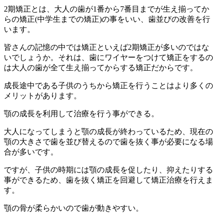
2
期矯正とは、大人の歯が
1
番から
7
番目までが生え揃ってか
らの矯正
(
中学生までの矯正
)
の事をいい、歯並びの改善を行
います。
皆さんの記憶の中では矯正といえば
2
期矯正が多いのではな
いでしょうか。それは、歯にワイヤーをつけて矯正をするの
は大人の歯が全て生え揃ってからする矯正だからです。
成長途中である子供のうちから矯正を行うことはより多くの
メリットがあります。
顎の成長を利用して治療を行う事ができる。
大人になってしまうと顎の成長が終わっているため、現在の
顎の大きさで歯を並び替えるので歯を抜く事が必要になる場
合が多いです。
ですが、子供の時期には顎の成長を促したり、抑えたりする
事ができるため、歯を抜く矯正を回避して矯正治療を行えま
す。
顎の骨が柔らかいので歯が動きやすい。