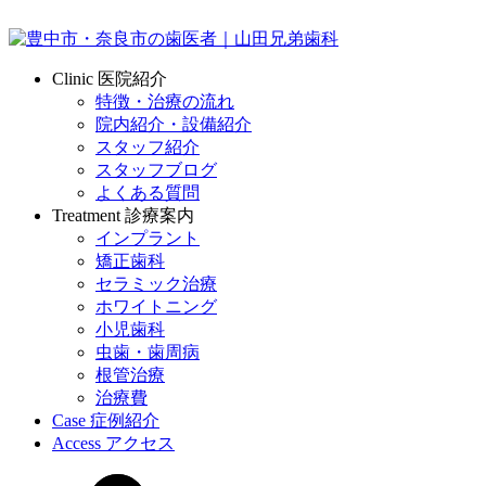
Clinic
医院紹介
特徴・治療の流れ
院内紹介・設備紹介
スタッフ紹介
スタッフブログ
よくある質問
Treatment
診療案内
インプラント
矯正歯科
セラミック治療
ホワイトニング
小児歯科
虫歯・歯周病
根管治療
治療費
Case
症例紹介
Access
アクセス