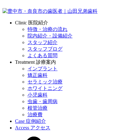
Clinic
医院紹介
特徴・治療の流れ
院内紹介・設備紹介
スタッフ紹介
スタッフブログ
よくある質問
Treatment
診療案内
インプラント
矯正歯科
セラミック治療
ホワイトニング
小児歯科
虫歯・歯周病
根管治療
治療費
Case
症例紹介
Access
アクセス