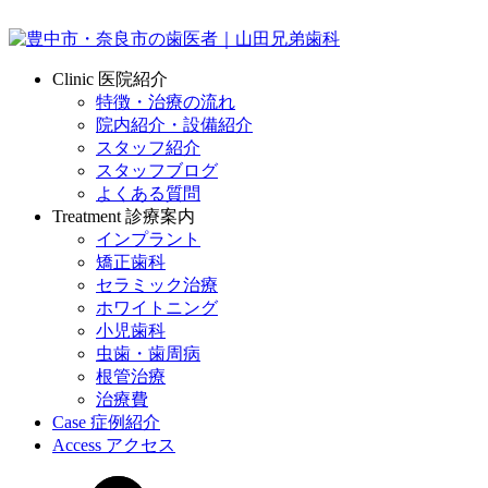
Clinic
医院紹介
特徴・治療の流れ
院内紹介・設備紹介
スタッフ紹介
スタッフブログ
よくある質問
Treatment
診療案内
インプラント
矯正歯科
セラミック治療
ホワイトニング
小児歯科
虫歯・歯周病
根管治療
治療費
Case
症例紹介
Access
アクセス