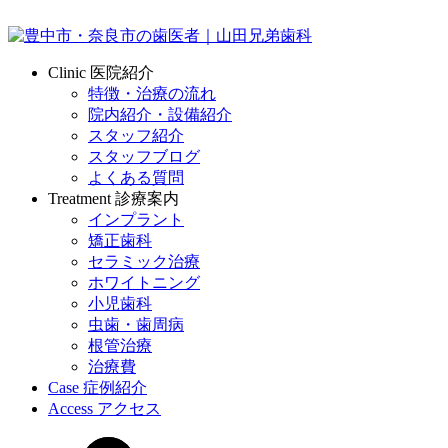
Clinic
医院紹介
特徴・治療の流れ
院内紹介・設備紹介
スタッフ紹介
スタッフブログ
よくある質問
Treatment
診療案内
インプラント
矯正歯科
セラミック治療
ホワイトニング
小児歯科
虫歯・歯周病
根管治療
治療費
Case
症例紹介
Access
アクセス