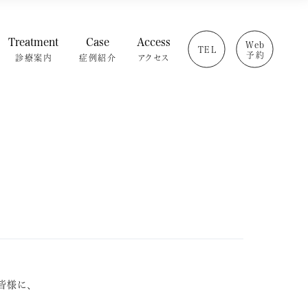
Treatment
Case
Access
Web
TEL
予約
診療案内
症例紹介
アクセス
療の流れ
インプラント
・設備紹介
矯正歯科
介
セラミック治療
ログ
ホワイトニング
問
小児歯科
虫歯・歯周病
根管治療
治療費
皆様に、