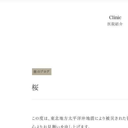
Clinic
医院紹介
特徴・治
院内紹介
スタッフ紹
スタッフブ
よくある質
歯のブログ
桜
この度は、東北地方太平洋沖地震により被災された
心よりお見舞いを申し上げます。