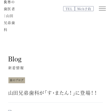
TEL
Web予約
Web
TEL
予約
Blog
医院紹介
特徴・治療の流れ
新着情報
院内紹介・設備紹介
スタッフブログ
歯のブログ
よくある質問
山田兄弟歯科が「す・またん！」に登場！！
スタッフ紹介
治療費