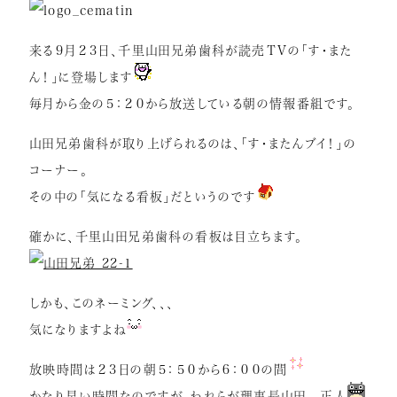
症例紹介
来る９月２３日、千里山田兄弟歯科が読売ＴＶの「す・また
インプラント
ん！」に登場します
矯正歯科
毎月から金の５：２０から放送している朝の情報番組です。
セラミック治療
山田兄弟歯科が取り上げられるのは、「す・またんブイ！」の
ホワイトニング
コーナー。
その中の「気になる看板」だというのです
小児歯科
確かに、千里山田兄弟歯科の看板は目立ちます。
虫歯・歯周病
根管治療
しかも、このネーミング、、、
アクセス
気になりますよね
放映時間は２３日の朝５：５０から６：００の間
リクルート情報はこちら
かなり早い時間なのですが、われらが理事長山田 正人