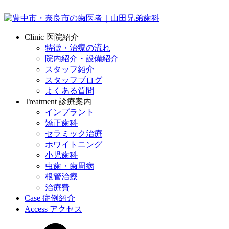
Clinic
医院紹介
特徴・治療の流れ
院内紹介・設備紹介
スタッフ紹介
スタッフブログ
よくある質問
Treatment
診療案内
インプラント
矯正歯科
セラミック治療
ホワイトニング
小児歯科
虫歯・歯周病
根管治療
治療費
Case
症例紹介
Access
アクセス