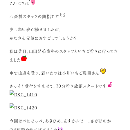
こんにちは
症例紹介
心斎橋スタッフの興梠です
インプラント
少し寒い春が続きましたが、
矯正歯科
みなさん元気におすごしでしょうか？
セラミック治療
私は先日、山田兄弟歯科のスタッフといちご狩りに行ってき
ホワイトニング
ました
小児歯科
車で山道を登り、着いたのは小川いちご農園さん
虫歯・歯周病
さっそく受付をすませて、30分狩り放題スタートです
根管治療
アクセス
今回はべにほっぺ、あきひめ、あすかルビー、さがほのか
リクルート情報はこちら
の4種類を食べ比べました