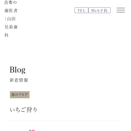
TEL
Web予約
Web
TEL
予約
Blog
医院紹介
特徴・治療の流れ
新着情報
院内紹介・設備紹介
スタッフブログ
歯のブログ
よくある質問
いちご狩り
スタッフ紹介
治療費