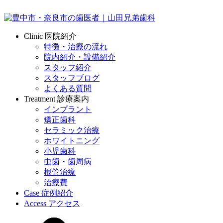
Clinic
医院紹介
特徴・治療の流れ
院内紹介・設備紹介
スタッフ紹介
スタッフブログ
よくある質問
Treatment
診療案内
インプラント
矯正歯科
セラミック治療
ホワイトニング
小児歯科
虫歯・歯周病
根管治療
治療費
Case
症例紹介
Access
アクセス