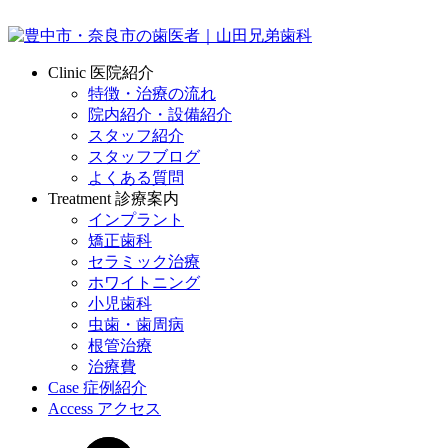
Clinic
医院紹介
特徴・治療の流れ
院内紹介・設備紹介
スタッフ紹介
スタッフブログ
よくある質問
Treatment
診療案内
インプラント
矯正歯科
セラミック治療
ホワイトニング
小児歯科
虫歯・歯周病
根管治療
治療費
Case
症例紹介
Access
アクセス