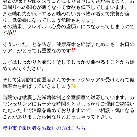
滑舌の低下や歯を失うことにより食べにくさが高まると、お
口周りへの関心が薄くなって食欲も低下してしまいます。
また嚙む力が低下すると噛めない食べ物が増えて栄養が偏
り、低栄養になってしまう危険もあります。
その結果、フレイル（心身の虚弱）につながってしまうので
す
そういったことを防ぎ、健康寿命を延ばすためにも「お口の
ケア」がとっても重要なのです
まずは
しっかりと噛む！
そして
しっかり食べる！
ことから始
めてみてください。
そして定期的に歯医者さんでチェックやケアを受けられて健
康寿命を延ばしていきましょう
当院では徹底した滅菌体制と全室個室で対応しています。カ
ウンセリングにも十分な時間をとりしっかりご理解ご納得い
ただいた上で治療を進めておりますので、ご相談・気になる
ことがありましたら何なりとおっしゃって下さい。
豊中市で歯医者をお探しの方はこちら