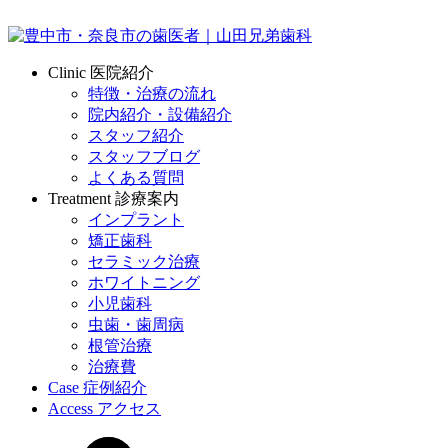
Clinic
医院紹介
特徴・治療の流れ
院内紹介・設備紹介
スタッフ紹介
スタッフブログ
よくある質問
Treatment
診療案内
インプラント
矯正歯科
セラミック治療
ホワイトニング
小児歯科
虫歯・歯周病
根管治療
治療費
Case
症例紹介
Access
アクセス