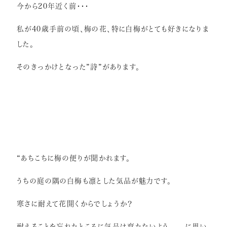
今から20年近く前・・・
症例紹介
私が40歳手前の頃、梅の花、特に白梅がとても好きになりま
インプラント
した。
矯正歯科
そのきっかけとなった”詩”があります。
セラミック治療
ホワイトニング
小児歯科
虫歯・歯周病
根管治療
“あちこちに梅の便りが聞かれます。
アクセス
うちの庭の隅の白梅も凛とした気品が魅力です。
寒さに耐えて花開くからでしょうか？
リクルート情報はこちら
耐えることを忘れたところに気品は育たないよう に思い