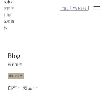
TEL
Web予約
Web
TEL
予約
Blog
医院紹介
特徴・治療の流れ
新着情報
院内紹介・設備紹介
スタッフブログ
歯のブログ
よくある質問
白梅・・気品・・
スタッフ紹介
治療費