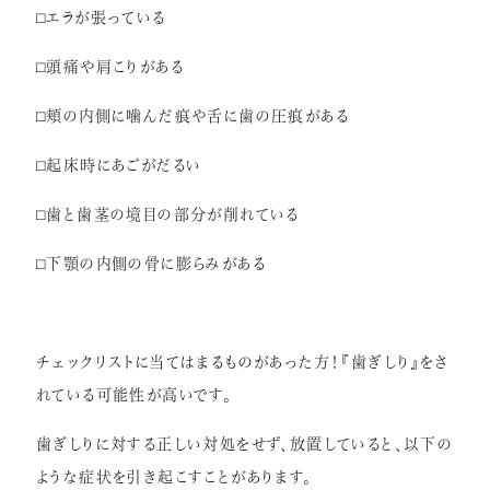
⬜︎
エラが張っている
⬜︎
頭痛や肩こりがある
⬜︎
頬の内側に噛んだ痕や舌に歯の圧痕がある
⬜︎
起床時にあごがだるい
⬜︎
歯と歯茎の境目の部分が削れている
⬜︎
下顎の内側の骨に膨らみがある
チェックリストに当てはまるものがあった方！『歯ぎしり』をさ
れている可能性が高いです。
歯ぎしりに対する正しい対処をせず、放置していると、以下の
ような症状を引き起こすことがあります。