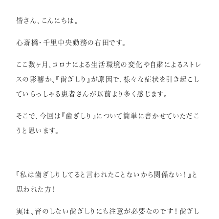
症例紹介
皆さん、こんにちは。
インプラント
心斎橋・千里中央勤務の右田です。
矯正歯科
ここ数ヶ月、コロナによる生活環境の変化や自粛によるストレ
セラミック治療
スの影響か、『歯ぎしり』が原因で、様々な症状を引き起こし
ホワイトニング
ていらっしゃる患者さんが以前より多く感じます。
小児歯科
そこで、今回は『歯ぎしり』について簡単に書かせていただこ
うと思います。
虫歯・歯周病
根管治療
アクセス
『私は歯ぎしりしてると言われたことないから関係ない！』と
思われた方！
リクルート情報はこちら
実は、音のしない歯ぎしりにも注意が必要なのです！歯ぎし