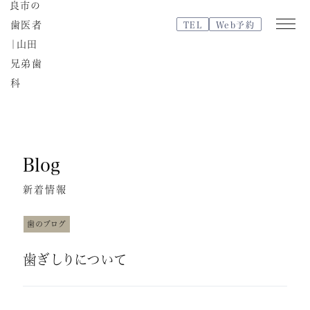
TEL
Web予約
Web
TEL
予約
Blog
医院紹介
特徴・治療の流れ
新着情報
院内紹介・設備紹介
スタッフブログ
歯のブログ
よくある質問
歯ぎしりについて
スタッフ紹介
治療費