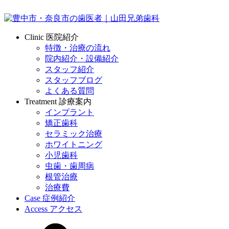
Clinic
医院紹介
特徴・治療の流れ
院内紹介・設備紹介
スタッフ紹介
スタッフブログ
よくある質問
Treatment
診療案内
インプラント
矯正歯科
セラミック治療
ホワイトニング
小児歯科
虫歯・歯周病
根管治療
治療費
Case
症例紹介
Access
アクセス