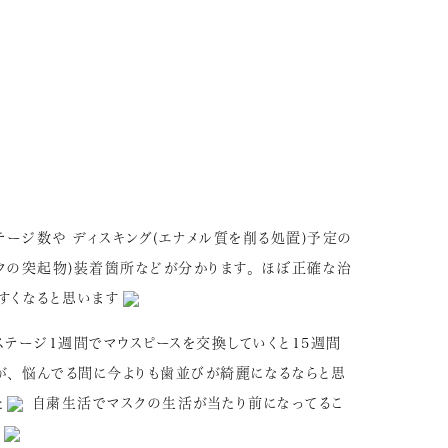
テージ数や ディスキング(エナメル質を削る処置)予定の
ックの突起物)装着箇所などが分かります。 ほぼ正確な治
すくなると思います
ステージ1週間でマウスピースを交換していくと15週間
が、 悩んでる間に今よりも歯並びが綺麗になるならと思
た
自粛生活でマスクの生活が当たり前になってるこ
た