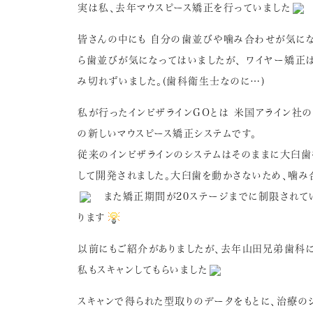
実は私、去年マウスピース矯正を行っていました
皆さんの中にも 自分の歯並びや噛み合わせが気にな
ら歯並びが気になってはいましたが、 ワイヤー矯正
み切れずいました。(歯科衛生士なのに…)
私が行ったインビザラインGOとは 米国アライン社
の新しいマウスピース矯正システムです。
従来のインビザラインのシステムはそのままに大臼歯
して開発されました。大臼歯を動かさないため、噛
また矯正期間が20ステージまでに制限されて
ります
以前にもご紹介がありましたが、去年山田兄弟歯科に導入さ
私もスキャンしてもらいました
スキャンで得られた型取りのデータをもとに、治療の