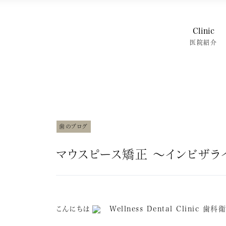
Clinic
医院紹介
特徴・治
院内紹介
スタッフ紹
スタッフブ
よくある質
歯のブログ
マウスピース矯正 ～インビザラ
こんにちは
Wellness Dental Clinic 歯