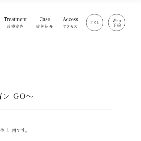
Treatment
Case
Access
Web
TEL
予約
診療案内
症例紹介
アクセス
療の流れ
インプラント
・設備紹介
矯正歯科
介
セラミック治療
ログ
ホワイトニング
問
小児歯科
虫歯・歯周病
根管治療
イン GO～
治療費
科衛生士 南です。