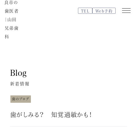
TEL
Web予約
Web
TEL
予約
Blog
医院紹介
特徴・治療の流れ
新着情報
院内紹介・設備紹介
スタッフブログ
歯のブログ
よくある質問
歯がしみる？ 知覚過敏かも！
スタッフ紹介
治療費