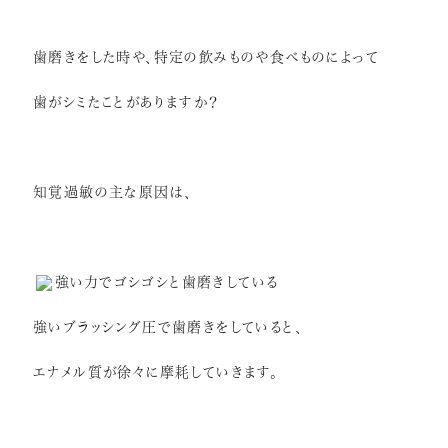
症例紹介
歯磨きをした時や、特定の飲みものや食べものによって
インプラント
歯がシミたことがありますか？
矯正歯科
セラミック治療
ホワイトニング
知覚過敏の主な原因は、
小児歯科
虫歯・歯周病
強い力でゴシゴシと歯磨きしている
根管治療
強いブラッシング圧で歯磨きをしていると、
アクセス
エナメル質が徐々に摩耗していきます。
リクルート情報はこちら