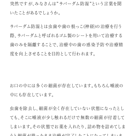
突然ですが、みなさんは”ラバーダム防湿”という言葉を聞
症例紹介
いたことがあるでしょうか。
インプラント
ラバーダム防湿とは虫歯や歯の根っこ(神経)の治療を行う
矯正歯科
際、ラバーダムと呼ばれるゴム製のシートを用いて治療する
歯のみを隔離することで、治療中の歯の感染予防や治療精
セラミック治療
度を向上させることを目的として行われます。
ホワイトニング
小児歯科
虫歯・歯周病
お口の中には多くの細菌が存在しています。もちろん唾液の
根管治療
中にも存在しています。
アクセス
虫歯を除去し、細菌が全く存在していない状態になったとし
ても、そこに唾液が少し触れるだけで無数の細菌が付着して
しまいます。その状態でお薬を入れたり、詰め物を詰めてしま
リクルート情報はこちら
うと細菌が残ったまま治療が完了したことになってしまいま