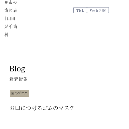
TEL
Web予約
Web
TEL
予約
Blog
医院紹介
特徴・治療の流れ
新着情報
院内紹介・設備紹介
スタッフブログ
歯のブログ
よくある質問
お口につけるゴムのマスク
スタッフ紹介
治療費