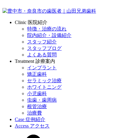
Clinic
医院紹介
特徴・治療の流れ
院内紹介・設備紹介
スタッフ紹介
スタッフブログ
よくある質問
Treatment
診療案内
インプラント
矯正歯科
セラミック治療
ホワイトニング
小児歯科
虫歯・歯周病
根管治療
治療費
Case
症例紹介
Access
アクセス