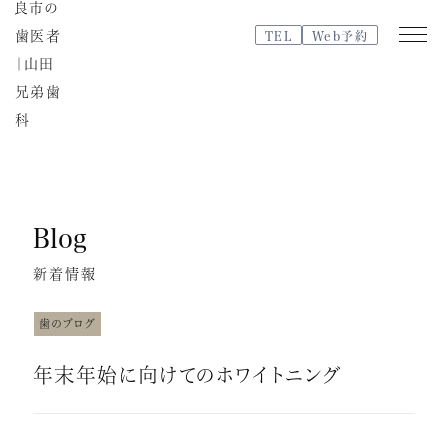
TEL
Web予約
Web
TEL
予約
Blog
医院紹介
特徴・治療の流れ
新着情報
院内紹介・設備紹介
スタッフブログ
歯のブログ
よくある質問
年末年始に向けてのホワイトニング
スタッフ紹介
治療費