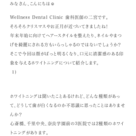
みなさん、こんにちは☺
症例紹介
Wellness Dental Clinic 歯科医師の二宮です。
インプラント
そろそろクリスマスやお正月が近づいてきましたね！
矯正歯科
年末年始に向けてヘアースタイルを整えたり、
ネイルやまつ
げを綺麗にされる方もいらっしゃるのではないでしょ
うか？
セラミック治療
そこで今回は顔がぱっと明るくなり、
口元に清潔感のある印
ホワイトニング
象を与えるホワイトニングについて紹介しま
す。
小児歯科
1)
虫歯・歯周病
根管治療
ホワイトニングは聞いたことあるけれど、どんな種類があっ
て、
どうして歯が白くなるのか不思議に思ったことはありませ
アクセス
んか？
心斎橋、千里中央、
奈良学園前の3医院では2種類のホワイ
リクルート情報はこちら
トニングがあります。