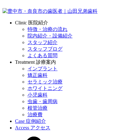
Clinic
医院紹介
特徴・治療の流れ
院内紹介・設備紹介
スタッフ紹介
スタッフブログ
よくある質問
Treatment
診療案内
インプラント
矯正歯科
セラミック治療
ホワイトニング
小児歯科
虫歯・歯周病
根管治療
治療費
Case
症例紹介
Access
アクセス