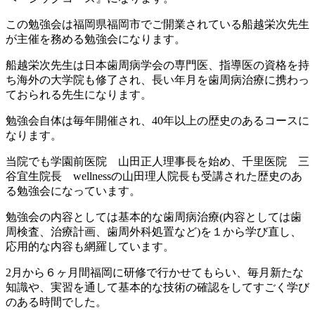
この勉強会は福岡県福岡市でご開業されている船越栄次先生
が主催を務める勉強会になります。
船越栄次先生は日本歯周病学会の専門医、指導医の資格を持
ち海外の大学院も修了され、長い年月を歯周病治療に携わっ
ておられる先生になります。
勉強会自体は毎年開催され、40年以上の歴史のあるコースに
なります。
当院でも学園前医院 山田正人理事長を始め、千里医院 三
谷宜生院長 wellnessの山田理人院長も受講された歴史のあ
る勉強会になっています。
勉強会の内容としては基本的な歯周病治療(内容としては歯
周検査、治療計画、歯周外科処置など)を１から学び直し、
応用的な内容も網羅しています。
2月から６ヶ月間福岡に研修で行かせてもらい、毎月新たな
知識や、実習を通して基本的な技術の確認をしてすごく学び
のある時間でした。