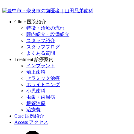
Clinic
医院紹介
特徴・治療の流れ
院内紹介・設備紹介
スタッフ紹介
スタッフブログ
よくある質問
Treatment
診療案内
インプラント
矯正歯科
セラミック治療
ホワイトニング
小児歯科
虫歯・歯周病
根管治療
治療費
Case
症例紹介
Access
アクセス