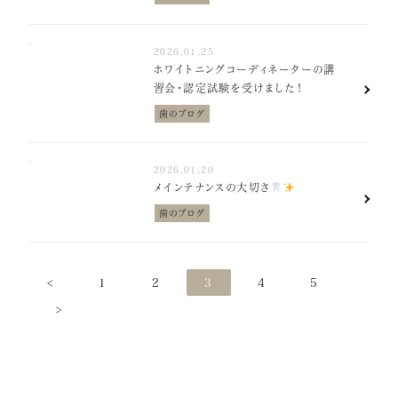
2026.01.25
ホワイトニングコーディネーターの講
習会・認定試験を受けました！
歯のブログ
2026.01.20
メインテナンスの大切さ
️
歯のブログ
<
1
2
3
4
5
>