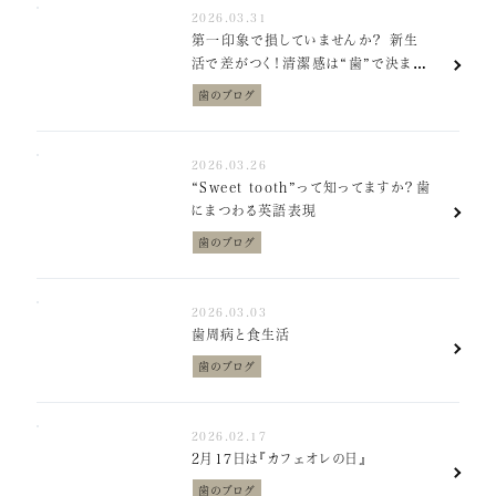
2026.03.31
症例紹介
第一印象で損していませんか？ 新生
活で差がつく！清潔感は“歯”で決ま
インプラント
る！
歯のブログ
矯正歯科
セラミック治療
2026.03.26
“Sweet tooth”って知ってますか？歯
ホワイトニング
にまつわる英語表現
歯のブログ
小児歯科
虫歯・歯周病
2026.03.03
歯周病と食生活
根管治療
歯のブログ
アクセス
2026.02.17
2月17日は『カフェオレの日』
リクルート情報はこちら
歯のブログ