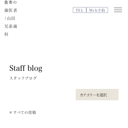
TEL
Web予約
Web
TEL
予約
Staff blog
医院紹介
特徴・治療の流れ
スタッフブログ
院内紹介・設備紹介
スタッフブログ
よくある質問
すべての投稿
スタッフ紹介
治療費